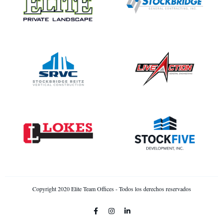
Copyright 2020 Elite Team Offices - Todos los derechos reservados
F
I
L
a
n
i